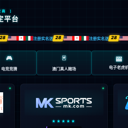
技术平台
产品管线
商务合作
投资者
职业发展
新