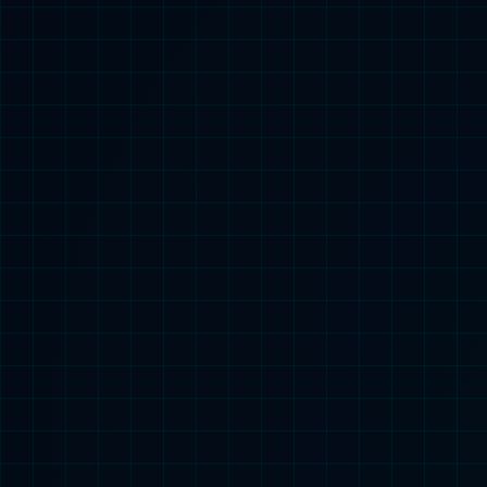
我们的业务
纳米抗体药物从研发
生产一体化全流程平